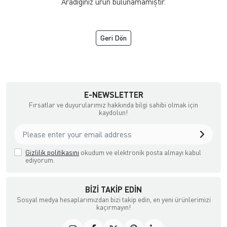
Aradığınız ürün bulunamamıştır.
Geri Dön
TC
E-NEWSLETTER
Fırsatlar ve duyurularımız hakkında bilgi sahibi olmak için
kaydolun!
Gizlilik politikasını
okudum ve elektronik posta almayı kabul
ediyorum.
BIZI TAKIP EDIN
Sosyal medya hesaplarımızdan bizi takip edin, en yeni ürünlerimizi
kaçırmayın!