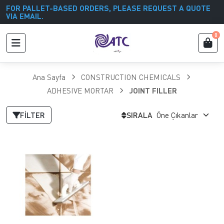
FOR PALLET-BASED ORDERS, PLEASE REQUEST A QUOTE
VIA EMAIL.
0
Ana Sayfa
CONSTRUCTION CHEMICALS
ADHESIVE MORTAR
JOINT FILLER
FILTER
SIRALA