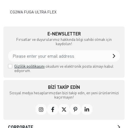
CG2WA FUGA ULTRA FLEX
TC
E-NEWSLETTER
Fırsatlar ve duyurularımız hakkında bilgi sahibi olmak için
kaydolun!
Gizlilik politikasını
okudum ve elektronik posta almayı kabul
ediyorum.
BIZI TAKIP EDIN
Sosyal medya hesaplarımızdan bizi takip edin, en yeni ürünlerimizi
kaçırmayın!
CORPORATE