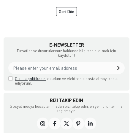
Geri Dön
TC
E-NEWSLETTER
Fırsatlar ve duyurularımız hakkında bilgi sahibi olmak için
kaydolun!
Gizlilik politikasını
okudum ve elektronik posta almayı kabul
ediyorum.
BIZI TAKIP EDIN
Sosyal medya hesaplarımızdan bizi takip edin, en yeni ürünlerimizi
kaçırmayın!