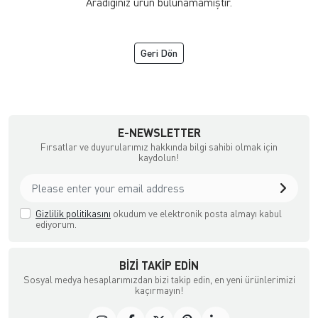
Aradığınız ürün bulunamamıştır.
Geri Dön
TC
E-NEWSLETTER
Fırsatlar ve duyurularımız hakkında bilgi sahibi olmak için
kaydolun!
Gizlilik politikasını
okudum ve elektronik posta almayı kabul
ediyorum.
BIZI TAKIP EDIN
Sosyal medya hesaplarımızdan bizi takip edin, en yeni ürünlerimizi
kaçırmayın!