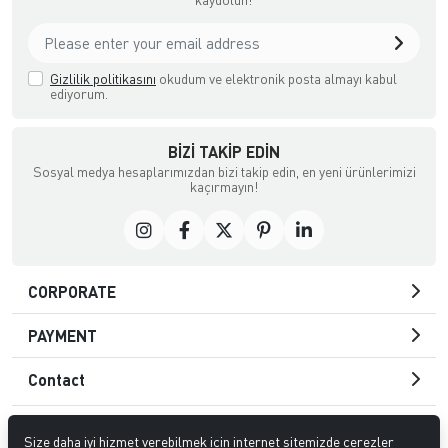
Gizlilik politikasını
okudum ve elektronik posta almayı kabul
ediyorum.
BIZI TAKIP EDIN
Sosyal medya hesaplarımızdan bizi takip edin, en yeni ürünlerimizi
kaçırmayın!
CORPORATE
PAYMENT
Contact
Size daha iyi hizmet verebilmek için internet sitemizde çerezler
© 2021
ATC DIŞ TİC. LTD.
. All rights reserved.