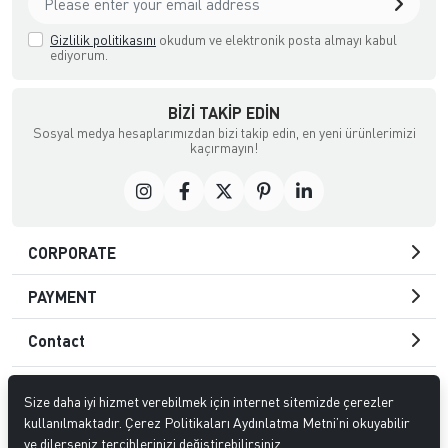
Gizlilik politikasını
okudum ve elektronik posta almayı kabul
ediyorum.
BIZI TAKIP EDIN
Sosyal medya hesaplarımızdan bizi takip edin, en yeni ürünlerimizi
kaçırmayın!
CORPORATE
PAYMENT
Contact
Size daha iyi hizmet verebilmek için internet sitemizde çerezler
© 2021
ATC DIŞ TİC. LTD.
. All rights reserved.
kullanılmaktadır. Çerez Politikaları Aydınlatma Metni’ni okuyabilir
ve dilerseniz tercihlerinizi değiştirebilirsiniz.